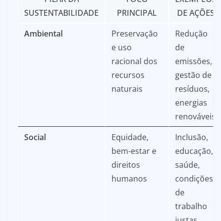
SUSTENTABILIDADE
PRINCIPAL
DE AÇÕES
Ambiental
Preservação
Redução
e uso
de
racional dos
emissões,
recursos
gestão de
naturais
resíduos,
energias
renováveis
Social
Equidade,
Inclusão,
bem-estar e
educação,
direitos
saúde,
humanos
condições
de
trabalho
justas