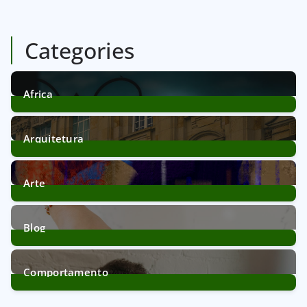
Categories
Africa
12
Posts
Arquitetura
39
Posts
Arte
11
Posts
Blog
172
Posts
Comportamento
21
Posts