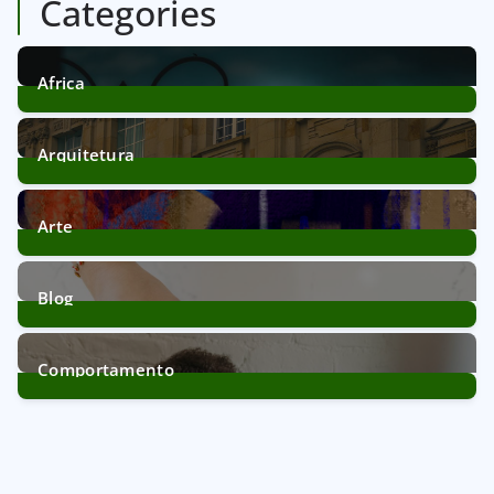
Categories
Africa
12
Posts
Arquitetura
39
Posts
Arte
11
Posts
Blog
172
Posts
Comportamento
21
Posts