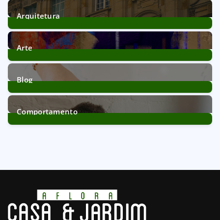
12
Posts
Arquitetura
39
Posts
Arte
11
Posts
Blog
172
Posts
Comportamento
21
Posts