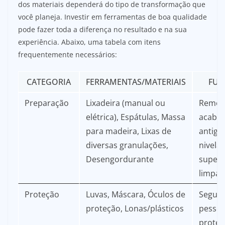
dos materiais dependerá do tipo de transformação que
você planeja. Investir em ferramentas de boa qualidade
pode fazer toda a diferença no resultado e na sua
experiência. Abaixo, uma tabela com itens
frequentemente necessários:
CATEGORIA
FERRAMENTAS/MATERIAIS
FUN
Preparação
Lixadeira (manual ou
Remov
elétrica), Espátulas, Massa
acaba
para madeira, Lixas de
antigo
diversas granulações,
nivelar
Desengordurante
superfí
limpar
Proteção
Luvas, Máscara, Óculos de
Segur
proteção, Lonas/plásticos
pessoa
proteç