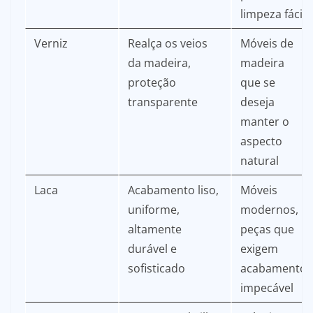
limpeza fácil
Verniz
Realça os veios
Móveis de
da madeira,
madeira
proteção
que se
transparente
deseja
manter o
aspecto
natural
Laca
Acabamento liso,
Móveis
uniforme,
modernos,
altamente
peças que
durável e
exigem
sofisticado
acabamento
impecável