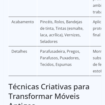
ambien
trabal
Acabamento
Pincéis, Rolos, Bandejas
Aplicar
de tinta, Tintas (esmalte,
proteç
laca, acrílica), Vernizes,
final
Seladores
Detalhes
Parafusadeira, Pregos,
Monta
Parafusos, Puxadores,
substi
Tecidos, Espumas
de fer
estof
Técnicas Criativas para
Transformar Móveis