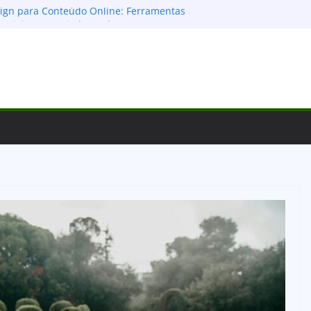
ign para Conteúdo Online: Ferramentas
enciais para Criadores de Sucesso
s Cores no Design: Guia Definitivo para
moções e Conectar
I para Apps: Desvendando as Diferenças e o
Sucesso Digital
ial: Como Escolher a Tipografia Certa para
Deixar um Legado Visual
 Design Digital 2026: Prepare Sua Marca
o e Domine o Mercado