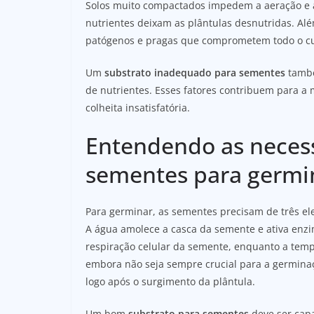
Solos muito compactados impedem a aeração e a
nutrientes deixam as plântulas desnutridas. Al
patógenos e pragas que comprometem todo o cul
Um
substrato inadequado para sementes
també
de nutrientes. Esses fatores contribuem para a
colheita insatisfatória.
Entendendo as necess
sementes para germi
Para germinar, as sementes precisam de três el
A água amolece a casca da semente e ativa enzim
respiração celular da semente, enquanto a tempe
embora não seja sempre crucial para a germinaç
logo após o surgimento da plântula.
Um bom
substrato para sementes
deve ser capa