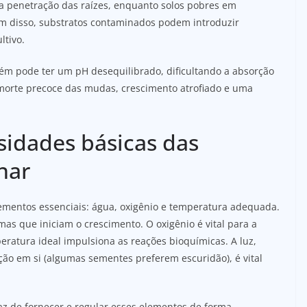
 penetração das raízes, enquanto solos pobres em
ém disso, substratos contaminados podem introduzir
tivo.
m pode ter um pH desequilibrado, dificultando a absorção
 morte precoce das mudas, crescimento atrofiado e uma
idades básicas das
nar
ementos essenciais: água, oxigênio e temperatura adequada.
as que iniciam o crescimento. O oxigênio é vital para a
ratura ideal impulsiona as reações bioquímicas. A luz,
ão em si (algumas sementes preferem escuridão), é vital
z de fornecer e regular esses elementos de forma