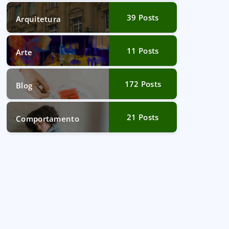
39
Posts
Arquitetura
11
Posts
Arte
172
Posts
Blog
21
Posts
Comportamento