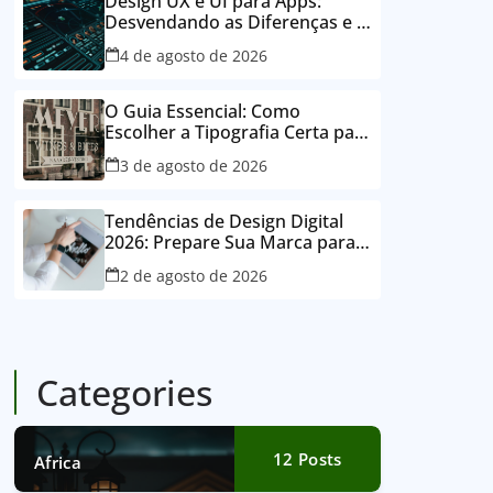
Design UX e UI para Apps:
Desvendando as Diferenças e o
Poder para o Sucesso Digital
4 de agosto de 2026
O Guia Essencial: Como
Escolher a Tipografia Certa para
Sua Marca e Deixar um Legado
3 de agosto de 2026
Visual
Tendências de Design Digital
2026: Prepare Sua Marca para o
Futuro e Domine o Mercado
2 de agosto de 2026
Categories
12
Posts
Africa