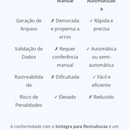
Manual
Automatizad
a
Geração de
✗ Demorada
✓ Rápida e
Arquivo
e propensa a
precisa
erros
Validação de
✗ Requer
✓ Automática
Dados
conferência
ou semi-
manual
automática
Rastreabilida
✗ Dificultada
✓ Fácil e
de
eficiente
Risco de
✓ Elevado
✗ Reduzido
Penalidades
A conformidade com o
Sintegra para floriculturas
é um