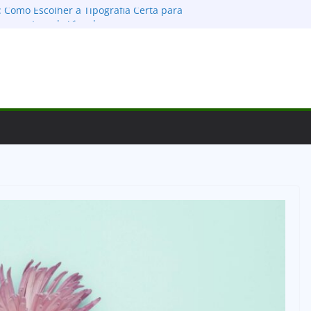
: Como Escolher a Tipografia Certa para
xar um Legado Visual
 Zero e Gratuito: O Guia Definitivo para
ora!
gn: O Guia Definitivo para Montar, Publicar
entes
res no Design: Guia Definitivo para
ões e Conectar
ara Apps: Desvendando as Diferenças e o
esso Digital