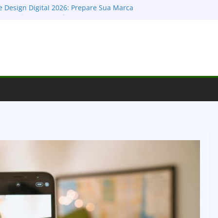
 Design Digital 2026: Prepare Sua Marca
o e Domine o Mercado
Design: O Guia Definitivo para Montar, Publicar
Clientes
s Cores no Design: Guia Definitivo para
moções e Conectar
I para Apps: Desvendando as Diferenças e o
Sucesso Digital
ial: Como Escolher a Tipografia Certa para
Deixar um Legado Visual