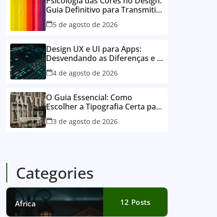
Psicologia das Cores no Design:
Guia Definitivo para Transmitir
Emoções e Conectar
5 de agosto de 2026
Design UX e UI para Apps:
Desvendando as Diferenças e o
Poder para o Sucesso Digital
4 de agosto de 2026
O Guia Essencial: Como
Escolher a Tipografia Certa para
Sua Marca e Deixar um Legado
3 de agosto de 2026
Visual
Categories
12
Posts
Africa