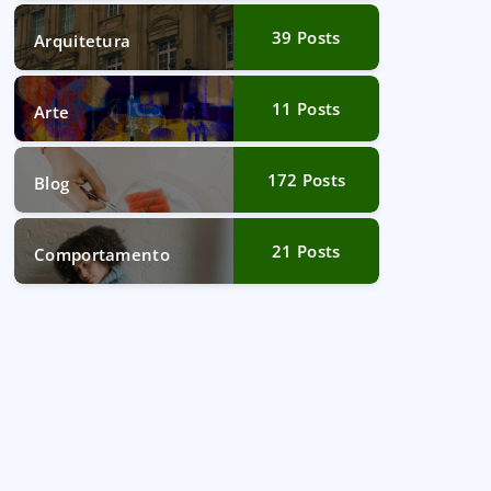
39
Posts
Arquitetura
11
Posts
Arte
172
Posts
Blog
21
Posts
Comportamento