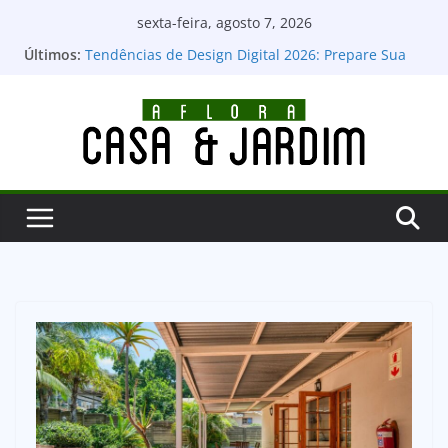
Pular
sexta-feira, agosto 7, 2026
para
Últimos:
Tendências de Design Digital 2026: Prepare Sua
o
Marca para o Futuro e Domine o Mercado
Portfólio de Design: O Guia Definitivo para
conteúdo
Montar, Publicar e Conquistar Clientes
Psicologia das Cores no Design: Guia Definitivo
para Transmitir Emoções e Conectar
Design UX e UI para Apps: Desvendando as
Diferenças e o Poder para o Sucesso Digital
O Guia Essencial: Como Escolher a Tipografia
Certa para Sua Marca e Deixar um Legado Visual