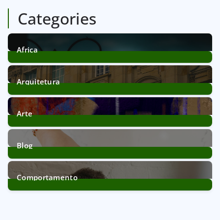
Categories
Africa
12
Posts
Arquitetura
39
Posts
Arte
11
Posts
Blog
172
Posts
Comportamento
21
Posts