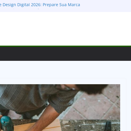
 Design Digital 2026: Prepare Sua Marca
o e Domine o Mercado
Design: O Guia Definitivo para Montar, Publicar
Clientes
s Cores no Design: Guia Definitivo para
moções e Conectar
I para Apps: Desvendando as Diferenças e o
Sucesso Digital
ial: Como Escolher a Tipografia Certa para
Deixar um Legado Visual