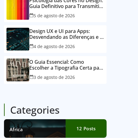
Psicologia das Cores no Design:
Guia Definitivo para Transmitir
Emoções e Conectar
5 de agosto de 2026
Design UX e UI para Apps:
Desvendando as Diferenças e o
Poder para o Sucesso Digital
4 de agosto de 2026
O Guia Essencial: Como
Escolher a Tipografia Certa para
Sua Marca e Deixar um Legado
3 de agosto de 2026
Visual
Categories
12
Posts
Africa