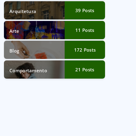
39
Posts
Arquitetura
11
Posts
Arte
172
Posts
Blog
21
Posts
Comportamento