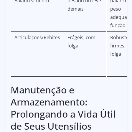
Balanceamento
pesado ou leve
balancea
demais
peso
adequado
função
Articulações/Rebites
Frágeis, com
Robustos
folga
firmes, s
folga
Manutenção e
Armazenamento:
Prolongando a Vida Útil
de Seus Utensílios