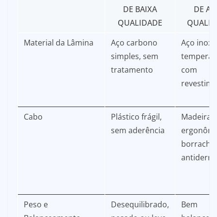
DE BAIXA
DE AL
QUALIDADE
QUALID
Material da Lâmina
Aço carbono
Aço inoxi
simples, sem
temperad
tratamento
com
revestim
Cabo
Plástico frágil,
Madeira
sem aderência
ergonômi
borracha
antiderra
Peso e
Desequilibrado,
Bem