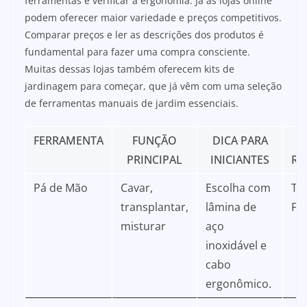
ferramentas e verificar a ergonomia. Já as lojas online
podem oferecer maior variedade e preços competitivos.
Comparar preços e ler as descrições dos produtos é
fundamental para fazer uma compra consciente.
Muitas dessas lojas também oferecem kits de
jardinagem para começar, que já vêm com uma seleção
de ferramentas manuais de jardim essenciais.
FERRAMENTA
FUNÇÃO
DICA PARA
PRINCIPAL
INICIANTES
RE
Pá de Mão
Cavar,
Escolha com
Tr
transplantar,
lâmina de
Fis
misturar
aço
inoxidável e
cabo
ergonômico.