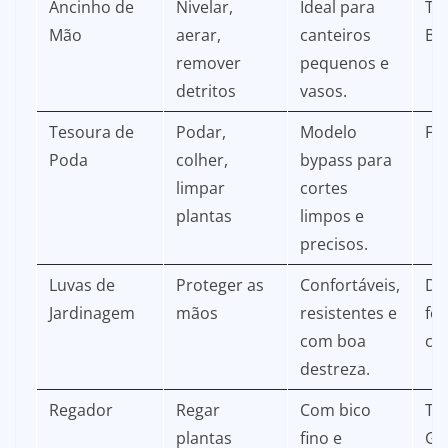
Ancinho de
Nivelar,
Ideal para
Tr
Mão
aerar,
canteiros
Bel
remover
pequenos e
detritos
vasos.
Tesoura de
Podar,
Modelo
Fi
Poda
colher,
bypass para
limpar
cortes
plantas
limpos e
precisos.
Luvas de
Proteger as
Confortáveis,
Di
Jardinagem
mãos
resistentes e
fo
com boa
co
destreza.
Regador
Regar
Com bico
Tr
plantas
fino e
Ga