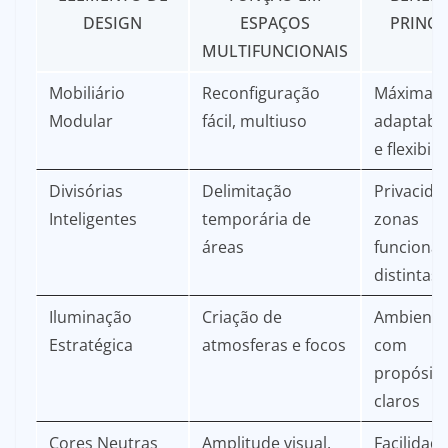
DESIGN
ESPAÇOS
PRINCI
MULTIFUNCIONAIS
Mobiliário
Reconfiguração
Máxima
Modular
fácil, multiuso
adaptabil
e flexibil
Divisórias
Delimitação
Privacida
Inteligentes
temporária de
zonas
áreas
funcionai
distintas
Iluminação
Criação de
Ambiente
Estratégica
atmosferas e focos
com
propósit
claros
Cores Neutras
Amplitude visual,
Facilidad