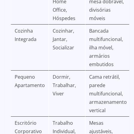
Home
mesa dobrável,
Office,
divisórias
Hóspedes
móveis
Cozinha
Cozinhar,
Bancada
Integrada
Jantar,
multifuncional,
Socializar
ilha móvel,
armários
embutidos
Pequeno
Dormir,
Cama retrátil,
Apartamento
Trabalhar,
parede
Viver
multifuncional,
armazenamento
vertical
Escritório
Trabalho
Mesas
Corporativo
Individual,
ajustáveis,