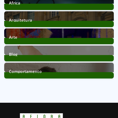
Africa
12
Posts
Arquitetura
39
Posts
Arte
11
Posts
Blog
172
Posts
Comportamento
21
Posts