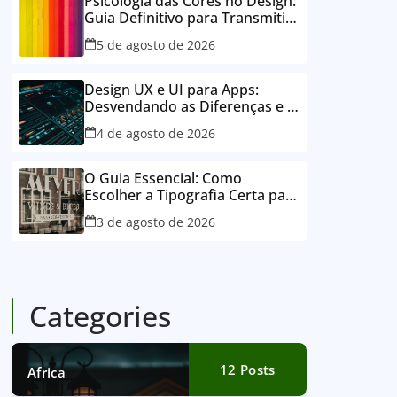
Psicologia das Cores no Design:
Guia Definitivo para Transmitir
Emoções e Conectar
5 de agosto de 2026
Design UX e UI para Apps:
Desvendando as Diferenças e o
Poder para o Sucesso Digital
4 de agosto de 2026
O Guia Essencial: Como
Escolher a Tipografia Certa para
Sua Marca e Deixar um Legado
3 de agosto de 2026
Visual
Categories
12
Posts
Africa