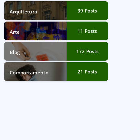
39
Posts
Arquitetura
11
Posts
Arte
172
Posts
Blog
21
Posts
Comportamento