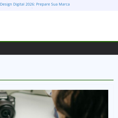
Design Digital 2026: Prepare Sua Marca
 e Domine o Mercado
sign: O Guia Definitivo para Montar, Publicar
lientes
Cores no Design: Guia Definitivo para
ções e Conectar
 para Apps: Desvendando as Diferenças e o
ucesso Digital
al: Como Escolher a Tipografia Certa para
ixar um Legado Visual