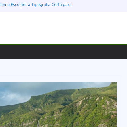
Como Escolher a Tipografia Certa para
r um Legado Visual
Zero e Gratuito: O Guia Definitivo para
ra!
n: O Guia Definitivo para Montar, Publicar
tes
es no Design: Guia Definitivo para
s e Conectar
ra Apps: Desvendando as Diferenças e o
so Digital