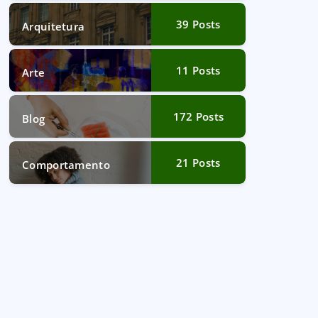
39
Posts
Arquitetura
11
Posts
Arte
172
Posts
Blog
21
Posts
Comportamento