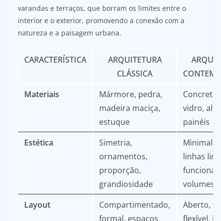
varandas e terraços, que borram os limites entre o
interior e o exterior, promovendo a conexão com a
natureza e a paisagem urbana.
CARACTERÍSTICA
ARQUITETURA
ARQUIT
CLÁSSICA
CONTEMP
Materiais
Mármore, pedra,
Concreto,
madeira maciça,
vidro, alu
estuque
painéis
Estética
Simetria,
Minimalis
ornamentos,
linhas lim
proporção,
funcional
grandiosidade
volumes 
Layout
Compartimentado,
Aberto, fl
formal, espaços
flexível, i