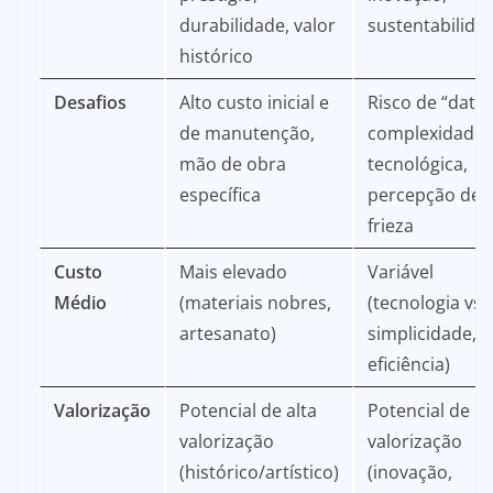
durabilidade, valor
sustentabilida
histórico
Desafios
Alto custo inicial e
Risco de “datar
de manutenção,
complexidade
mão de obra
tecnológica,
específica
percepção de
frieza
Custo
Mais elevado
Variável
Médio
(materiais nobres,
(tecnologia vs.
artesanato)
simplicidade,
eficiência)
Valorização
Potencial de alta
Potencial de
valorização
valorização
(histórico/artístico)
(inovação,